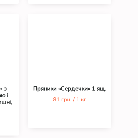
» з
Пряники «Сердечки» 1 ящ.
ю і
81 грн. / 1 кг
ишні,