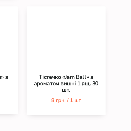
» з
Тістечко «Jam Ball» з
ароматом вишні 1 ящ. 30
шт.
8 грн. / 1 шт