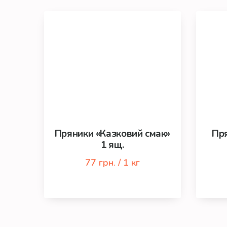
Пряники «Казковий смак»
Пря
1 ящ.
77 грн. / 1 кг