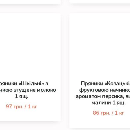
ряники «Шкільні» з
Пряники «Козацькі
нкою згущене молоко
фруктовою начинко
1 ящ.
ароматом персика, в
малини 1 ящ.
97 грн. / 1 кг
86 грн. / 1 кг