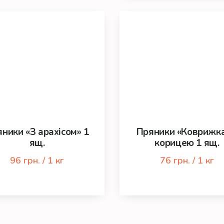
ники «З арахісом» 1
Пряники «Коврижка
ящ.
корицею 1 ящ.
96 грн. / 1 кг
76 грн. / 1 кг