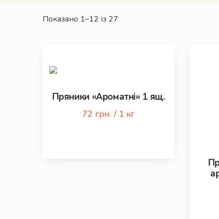
Сортовано
Показано 1–12 із 27
за
останнім
Пряники «Ароматні» 1 ящ.
72 грн. / 1 кг
Пр
а